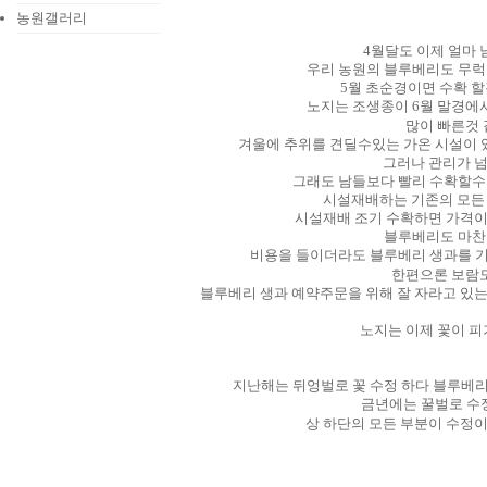
농원갤러리
4월달도 이제 얼마 
우리 농원의 블루베리도 무럭
5월 초순경이면 수확 할
노지는 조생종이 6월 말경에서
많이 빠른것 
겨울에 추위를 견딜수있는 가온 시설이 
그러나 관리가 넘
그래도 남들보다 빨리 수확할수
시설재배하는 기존의 모든
시설재배 조기 수확하면 가격
블루베리도 마찬
비용을 들이더라도 블루베리 생과를 
한편으론 보람
블루베리 생과 예약주문을 위해 잘 자라고 있는
노지는 이제 꽃이 피
지난해는 뒤엉벌로 꽃 수정 하다 블루베
금년에는 꿀벌로 수
상 하단의 모든 부분이 수정이